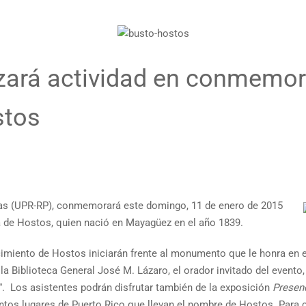
zará actividad en conmemora
stos
dras (UPR-RP), conmemorará este domingo, 11 de enero de 2015
ía de Hostos, quien nació en Mayagüez en el año 1839.
miento de Hostos iniciarán frente al monumento que le honra en el
e la Biblioteca General José M. Lázaro, el orador invitado del evento
”. Los asistentes podrán disfrutar también de la exposición
Presenc
intos lugares de Puerto Rico que llevan el nombre de Hostos. Para c