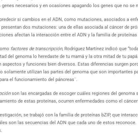
 genes necesarios y en ocasiones apagando los genes que no se ne
 predecir si cambios en el ADN, como mutaciones, asociados a enf
presentan dos mutaciones: una de ellas asociada al cáncer de prós
nes afectan la interacción entre el ADN y la familia de proteínas 
 como
factores de transcripción
, Rodríguez Martínez indicó que “tod
 del genoma lo heredaste de tu mamá y la otra mitad de tu papá. A 
aspectos y funciones bien diversos. Estas diferencias surgen porqu
jo solamente utilizan las partes del genoma que son importantes par
para el funcionamiento del páncreas¨.
ipción
son las encargadas de escoger cuáles regiones del genoma se 
miento de estas proteínas, ocurren enfermedades como el cáncer y 
estigación, se trabajó con la familia de proteínas bZIP, que intera
uáles son las secuencias del ADN que cada uno de estos reconoce. 
s.