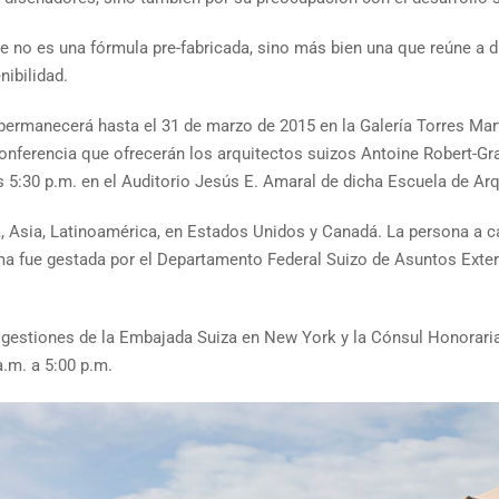
e no es una fórmula pre-fabricada, sino más bien una que reúne a d
nibilidad.
permanecerá hasta el 31 de marzo de 2015 en la Galería Torres Mart
conferencia que ofrecerán los arquitectos suizos Antoine Robert-Gra
30 p.m. en el Auditorio Jesús E. Amaral de dicha Escuela de Arq
, Asia, Latinoamérica, en Estados Unidos y Canadá. La persona a ca
sma fue gestada por el Departamento Federal Suizo de Asuntos Exte
s gestiones de la Embajada Suiza en New York y la Cónsul Honoraria
a.m. a 5:00 p.m.