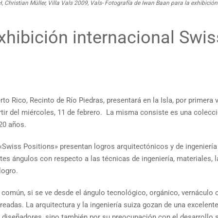
 Christian Müller, Villa Vals 2009, Vals- Fotografía de Iwan Baan para la exhibició
xhibición internacional Swis
o Rico, Recinto de Río Piedras, presentará en la Isla, por primera v
tir del miércoles, 11 de febrero. La misma consiste es una colecci
 20 años.
«Swiss Positions» presentan logros arquitectónicos y de ingeniería
tes ángulos con respecto a las técnicas de ingeniería, materiales, 
logro.
común, si se ve desde el ángulo tecnológico, orgánico, vernáculo o 
readas. La arquitectura y la ingeniería suiza gozan de una excelente 
s diseñadores, sino también por su preocupación con el desarrollo 