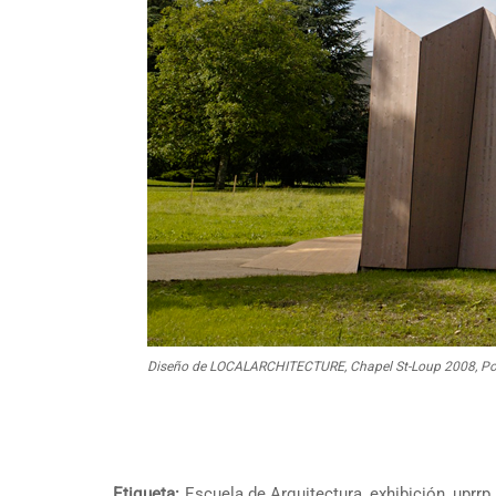
Diseño de LOCALARCHITECTURE, Chapel St-Loup 2008, Pompa
Etiqueta:
Escuela de Arquitectura
,
exhibición
,
uprrp