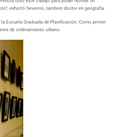
rencia todo este trabajo para poder recrear un
cio”, exhortó Severino, también doctor en geografía.
de la Escuela Graduada de Planificación. Como primer
planes de ordenamiento urbano.