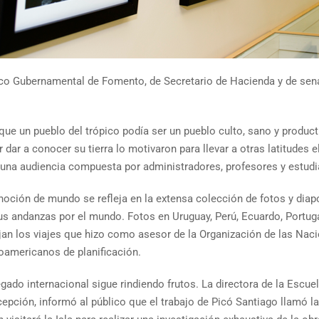
co Gubernamental de Fomento, de Secretario de Hacienda y de sena
ue un pueblo del trópico podía ser un pueblo culto, sano y product
ar a conocer su tierra lo motivaron para llevar a otras latitudes e
ó a una audiencia compuesta por administradores, profesores y estudi
noción de mundo se refleja en la extensa colección de fotos y dia
us andanzas por el mundo. Fotos en Uruguay, Perú, Ecuardo, Portugal,
ejan los viajes que hizo como asesor de la Organización de las N
noamericanos de planificación.
egado internacional sigue rindiendo frutos. La directora de la Escu
epción, informó al público que el trabajo de Picó Santiago llamó l