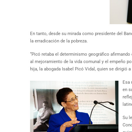
En tanto, desde su mirada como presidente del Ban
la erradicación de la pobreza.
“Picó retaba el determinismo geográfico afirmando q
al mejoramiento de la vida comunal y el empeño por d
hija, la abogada Isabel Picó Vidal, quien se dirigi
Esa 
en s
refl
lati
Su l
Conc