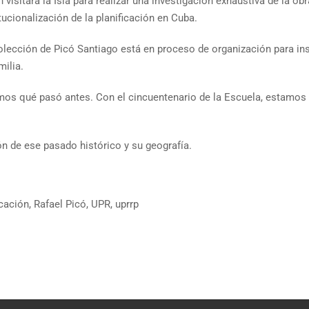
n visitará la Isla para realizar una investigación exhaustiva de la ob
itucionalización de la planificación en Cuba.
olección de Picó Santiago está en proceso de organización para ins
milia.
os qué pasó antes. Con el cincuentenario de la Escuela, estamos tr
n de ese pasado histórico y su geografía.
icación
,
Rafael Picó
,
UPR
,
uprrp