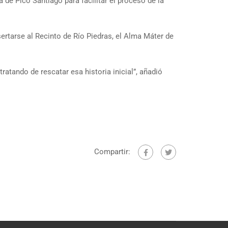
ra de Picó Santiago para facilitar el proceso de la
ertarse al Recinto de Río Piedras, el Alma Máter de
atando de rescatar esa historia inicial”, añadió
Compartir: