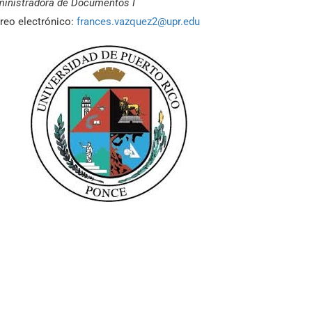
inistradora de Documentos I
reo electrónico:
frances.vazquez2@upr.edu