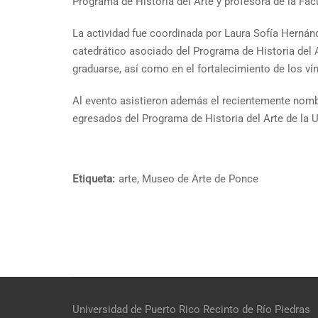
Programa de Historia del Arte y profesora de la Fa
La actividad fue coordinada por Laura Sofía Hernánd
catedrático asociado del Programa de Historia del A
graduarse, así como en el fortalecimiento de los ví
Al evento asistieron además el recientemente nomb
egresados del Programa de Historia del Arte de la 
Etiqueta:
arte
,
Museo de Arte de Ponce
Universidad de Puerto Rico
Recinto de Río Piedras