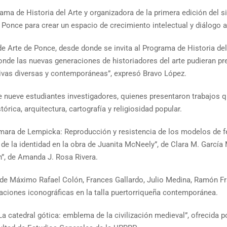
ma de Historia del Arte y organizadora de la primera edición del si
e Ponce para crear un espacio de crecimiento intelectual y diálogo
de Arte de Ponce, desde donde se invita al Programa de Historia del
nde las nuevas generaciones de historiadores del arte pudieran pre
ctivas diversas y contemporáneas”, expresó Bravo López.
de nueve estudiantes investigadores, quienes presentaron trabajos 
órica, arquitectura, cartografía y religiosidad popular.
amara de Lempicka: Reproducción y resistencia de los modelos de 
de la identidad en la obra de Juanita McNeely”, de Clara M. García M
ín”, de Amanda J. Rosa Rivera.
de Máximo Rafael Colón, Frances Gallardo, Julio Medina, Ramón F
aciones iconográficas en la talla puertorriqueña contemporánea.
 catedral gótica: emblema de la civilización medieval”, ofrecida po