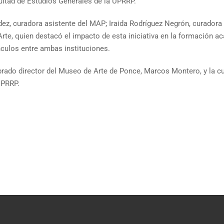
cultad de Estudios Generales de la UPRRP.
ez, curadora asistente del MAP; Iraida Rodríguez Negrón, curadora e
rte, quien destacó el impacto de esta iniciativa en la formación a
nculos entre ambas instituciones.
rado director del Museo de Arte de Ponce, Marcos Montero, y la cu
UPRRP.