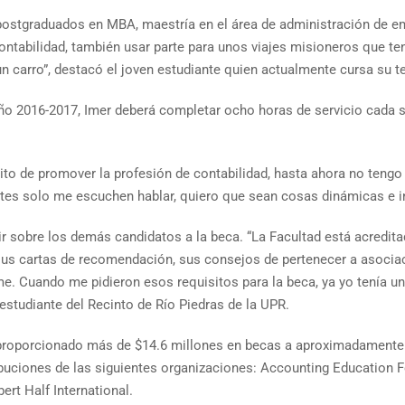
 postgraduados en MBA, maestría en el área de administración de e
contabilidad, también usar parte para unos viajes misioneros que te
carro”, destacó el joven estudiante quien actualmente cursa su ter
ño 2016-2017, Imer deberá completar ocho horas de servicio cada 
isito de promover la profesión de contabilidad, hasta ahora no ten
tes solo me escuchen hablar, quiero que sean cosas dinámicas e i
 sobre los demás candidatos a la beca. “La Facultad está acreditad
us cartas de recomendación, sus consejos de pertenecer a asociac
me. Cuando me pidieron esos requisitos para la beca, ya yo tenía u
 estudiante del Recinto de Río Piedras de la UPR.
proporcionado más de $14.6 millones en becas a aproximadamente 8
buciones de las siguientes organizaciones: Accounting Education 
ert Half International.