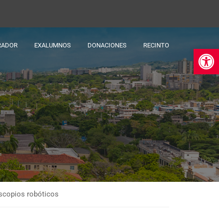
RADOR
EXALUMNOS
DONACIONES
RECINTO
Ab
lescopios robóticos