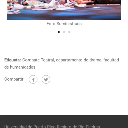
Fotos por Leonardo López Pantiga
Etiqueta:
Combate Teatral
,
departamento de drama
,
facultad
de humanidades
Compartir:
Universidad de Puerto Rico
Recinto de Río Piedras