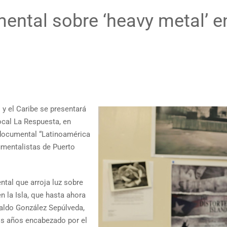
ental sobre ‘heavy metal’ e
o y el Caribe se presentará
local La Respuesta, en
 documental “Latinoamérica
umentalistas de Puerto
tal que arroja luz sobre
n la Isla, que hasta ahora
valdo González Sepúlveda,
os años encabezado por el