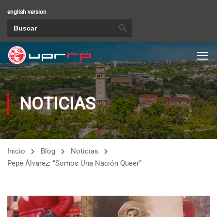
english version
BOTÓN DE BÚSQUEDA
Buscar:
NOTICIAS
Inicio
Blog
Noticias
Pepe Álvarez: “Somos Una Nación Queer”