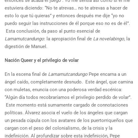
entonces se acaba el juego”. Yo me sentía así como si él me
estuviera diciendo: “No te atrevas… no te atrevas a hacer de
esto lo que tú quieras” y entonces después me dije “yo no
puedo seguir las instrucciones de él porque eso no es de él”.
Esta conclusión, da paso al punto esencial de
Lamamutcandungo
: la apropiación final de
La novelabingo
, la
digestión de Manuel.
Nación Queer y el privilegio de volar
En la escena final de
Lamamutcandungo
Pepe encarna a un
ángel caído, completamente desnudo. Este ángel, que camina
con muletas, enuncia con una poderosa verdad escénica:
“Algún día todos recobraríamos el privilegio perdido de volar”.
Este momento está sumamente cargado de connotaciones
políticas. Álvarez asocia el vuelo de los ángeles que cargan
un pesada cúpula con los avatares de los puertorriqueños que
cargan con el peso del colonialismo, de la crisis y la
indefinición. Al profundizar sobre esta indefinición, Pepe