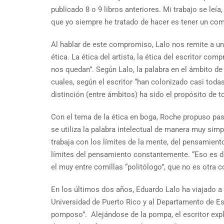
publicado 8 o 9 libros anteriores. Mi trabajo se le
que yo siempre he tratado de hacer es tener un com
Al hablar de este compromiso, Lalo nos remite a una 
ética. La ética del artista, la ética del escritor com
nos quedan”. Según Lalo, la palabra en el ámbito de l
cuales, según el escritor “han colonizado casi todas
distinción (entre ámbitos) ha sido el propósito de t
Con el tema de la ética en boga, Roche propuso pasar
se utiliza la palabra intelectual de manera muy sim
trabaja con los límites de la mente, del pensamiento”
límites del pensamiento constantemente. “Eso es dis
el muy entre comillas “politólogo”, que no es otra c
En los últimos dos años, Eduardo Lalo ha viajado a 
Universidad de Puerto Rico y al Departamento de E
pomposo”. Alejándose de la pompa, el escritor exp