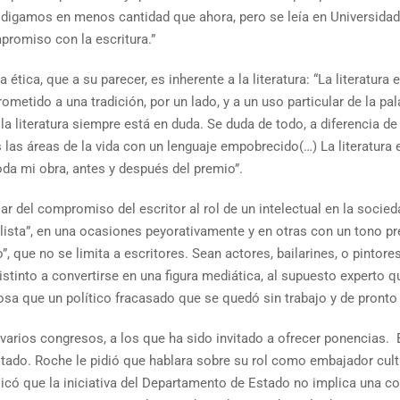
ía, digamos en menos cantidad que ahora, pero se leía en Universid
promiso con la escritura.”
ética, que a su parecer, es inherente a la literatura: “La literatur
prometido a una tradición, por un lado, y a un uso particular de la pal
a literatura siempre está en duda. Se duda de todo, a diferencia de 
 las áreas de la vida con un lenguaje empobrecido(…) La literatura es
oda mi obra, antes y después del premio”.
 del compromiso del escritor al rol de un intelectual en la socieda
plista”, en una ocasiones peyorativamente y en otras con un tono p
, que no se limita a escritores. Sean actores, bailarines, o pintore
tinto a convertirse en una figura mediática, al supuesto experto q
osa que un político fracasado que se quedó sin trabajo y de pronto 
varios congresos, a los que ha sido invitado a ofrecer ponencias. 
stado. Roche le pidió que hablara sobre su rol como embajador cul
licó que la iniciativa del Departamento de Estado no implica una 