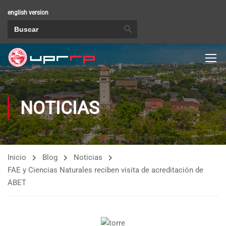
english version
BOTÓN DE BÚSQUEDA
Buscar:
NOTICIAS
Inicio
Blog
Noticias
FAE y Ciencias Naturales reciben visita de acreditación de
ABET