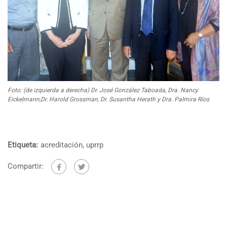
Foto: (de izquierda a derecha) Dr. José González Taboada, Dra. Nancy
Eickelmann,Dr. Harold Grossman, Dr. Susantha Herath y Dra. Palmira Ríos
Etiqueta:
acreditación
,
uprrp
Compartir: