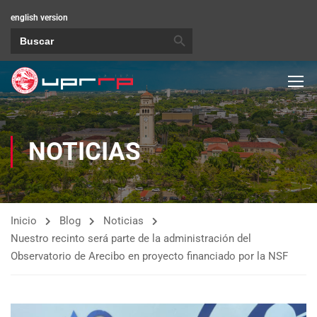
english version
BOTÓN DE BÚSQUEDA
Buscar:
NOTICIAS
Inicio
Blog
Noticias
Nuestro recinto será parte de la administración del
Observatorio de Arecibo en proyecto financiado por la NSF