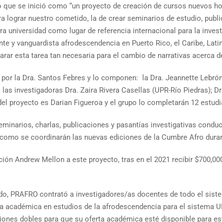
lo que se inició como “un proyecto de creación de cursos nuevos ho
 lograr nuestro cometido, la de crear seminarios de estudio, publi
tra universidad como lugar de referencia internacional para la inve
nte y vanguardista afrodescendencia en Puerto Rico, el Caribe, Lat
rar esta tarea tan necesaria para el cambio de narrativas acerca de
o por la Dra. Santos Febres y lo componen: la Dra. Jeannette Lebró
a las investigadoras Dra. Zaira Rivera Casellas (UPR-Río Piedras); D
el proyecto es Darian Figueroa y el grupo lo completarán 12 estud
narios, charlas, publicaciones y pasantías investigativas conducen
í como se coordinarán las nuevas ediciones de la Cumbre Afro duran
ón Andrew Mellon a este proyecto, tras en el 2021 recibir $700,000
do, PRAFRO contrató a investigadores/as docentes de todo el siste
rta académica en estudios de la afrodescendencia para el sistema
ciones dobles para que su oferta académica esté disponible para es