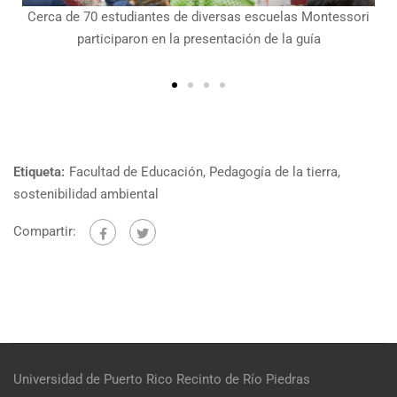
las Montessori
La educadora Dalma Cartagena Colón expuso que
la guía
sembrar es un derecho
Etiqueta:
Facultad de Educación
,
Pedagogía de la tierra
,
sostenibilidad ambiental
Compartir:
Universidad de Puerto Rico
Recinto de Río Piedras