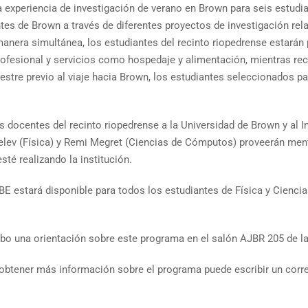
xperiencia de investigación de verano en Brown para seis estudian
es de Brown a través de diferentes proyectos de investigación rel
 manera simultánea, los estudiantes del recinto riopedrense estarán
rofesional y servicios como hospedaje y alimentación, mientras reci
tre previo al viaje hacia Brown, los estudiantes seleccionados par
s docentes del recinto riopedrense a la Universidad de Brown y al I
 Velev (Física) y Remi Megret (Ciencias de Cómputos) proveerán me
sté realizando la institución.
BE estará disponible para todos los estudiantes de Física y Cienci
abo una orientación sobre este programa en el salón
AJBR 205 de la
 obtener más información sobre el programa puede escribir un corre