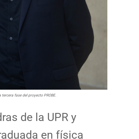
a tercera fase del proyecto PROBE.
dras de la UPR y
raduada en física