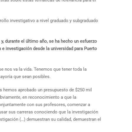
istas sobre estas temáticas de relevancia para el
rollo investigativo a nivel graduado y subgraduado
 y, durante el último año, se ha hecho un esfuerzo
n e investigación desde la universidad para Puerto
se nos va la vida. Tenemos que tener toda la
ayoría que sean posibles.
ros hemos aprobado un presupuesto de $250 mil
obviamente, en reconocimiento a que la
 conjuntamente con sus profesores, comenzar a
usar sus carreras conociendo que la investigación
estigación (…) demuestran su calidad, demuestran el