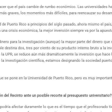
 hacer que el país cambie de rumbo económico. Las universidades h
más graves, los momentos más difíciles, para reencauzar su desarr
de Puerto Rico a principios del siglo pasado, ahora mismo el país,
na crisis económica, la mejor inversión siempre va por la apuesta 
ero para la investigación (aunque) la mayor parte del dinero que s
e destina dos, tres por ciento de su producto interno bruto a la i
 la UPR, se reduce aún más dramáticamente la inversión que hace l
la investigación científica, estamos designando la sociedad puertor
ue se pone en la Universidad de Puerto Rico, pero es muy important
 del Recinto ante un posible recorte al presupuesto universitario?
 podría afectar duramente lo que es el tiempo que el profesorado ti