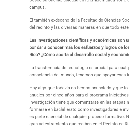
Desde su oficina, ubicada en la emblemática Torre u
campus.
El también exdecano de la Facultad de Ciencias Soci
del recinto y las diversas maneras en que todo este
Las investigaciones científicas y académicas son un
por dar a conocer más los esfuerzos y logros de lo
Rico? ¿Cómo aporta al desarrollo social y económic
La transferencia de tecnología es crucial para cual
consciencia del mundo, tenemos que apoyar esas in
Hay algo que todavía no hemos anunciado y que lo 
anuales por cinco años para el programa Iniciativas
investigación tiene que comenzarse en las etapas m
formarse en bachillerato como investigadores e inv
es parte esencial de cualquier proceso formativo. 
gran adiestramiento que reciben en el Recinto de Rí