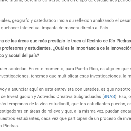
niversitaria, Severino conversó con un grupo de estudiantes-period
ales, geógrafo y catedrático inicia su reflexión analizando el desar
 quehacer intelectual impacta de manera directa al País.
a de las áreas que más prestigio le traen al Recinto
de Río Piedras
s profesores y estudiantes.
¿Cuál es la importancia de la innovació
o y social del país?
quier sociedad. En este momento, para Puerto Rico, es algo en que 
vestigaciones, tenemos que multiplicar esas investigaciones, la m
voy a anunciar aquí en esta entrevista con ustedes, es que nosot
 de Investigación y Actividad Creativa Subgraduadas (
iINAS
). Eso, 
ás tempranas de la vida estudiantil, que los estudiantes puedan,
estigadoras en áreas de relieve y que, a la misma vez, puedan enca
Nuestros estudiantes, cada vez que participan de un proceso de inv
o Piedras.