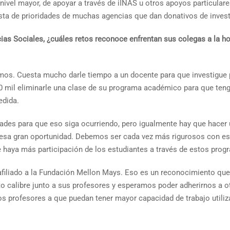
nivel mayor, de apoyar a través de iINAS u otros apoyos particular
lista de prioridades de muchas agencias que dan donativos de inves
ias Sociales, ¿cuáles retos reconoce enfrentan sus colegas a la ho
os. Cuesta mucho darle tiempo a un docente para que investigue p
 mil eliminarle una clase de su programa académico para que teng
edida.
tades para que eso siga ocurriendo, pero igualmente hay que hacer 
 esa gran oportunidad. Debemos ser cada vez más rigurosos con e
, que haya más participación de los estudiantes a través de estos 
afiliado a la Fundación Mellon Mays. Eso es un reconocimiento que 
o calibre junto a sus profesores y esperamos poder adherirnos a otr
s profesores a que puedan tener mayor capacidad de trabajo utiliz