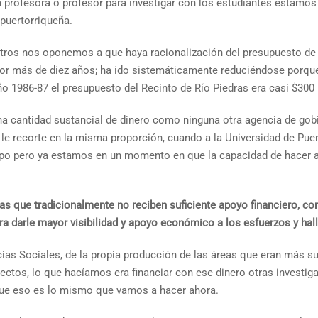
 profesora o profesor para investigar con los estudiantes estamos 
 puertorriqueña.
ros nos oponemos a que haya racionalización del presupuesto de la
or más de diez años; ha ido sistemáticamente reduciéndose porque la
ño 1986-87 el presupuesto del Recinto de Río Piedras era casi $300 
a cantidad sustancial de dinero como ninguna otra agencia de gob
 le recorte en la misma proporción, cuando a la Universidad de Pu
o pero ya estamos en un momento en que la capacidad de hacer a
as que tradicionalmente no reciben suficiente apoyo financiero, c
 darle mayor visibilidad y apoyo económico a los esfuerzos y hall
as Sociales, de la propia producción de las áreas que eran más susc
ectos, lo que hacíamos era financiar con ese dinero otras investi
 que eso es lo mismo que vamos a hacer ahora.