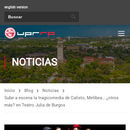
english version
BOTÓN DE BÚSQUEDA
Buscar:
NOTICIAS
Inicio
Blog
Noticias
Sube a escena la tragicomedia de Calisto, Melibea… ¿otros
más? en Teatro Julia de Burgos