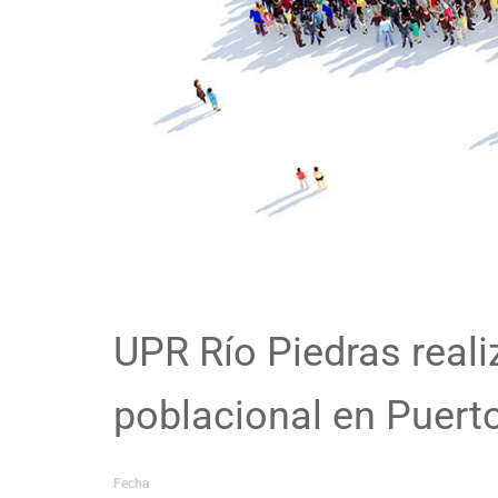
UPR Río Piedras real
poblacional en Puert
Fecha