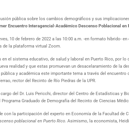
usión pública sobre los cambios demográficos y sus implicaciones 
imer
Encuentro Interagencial-Académico Descenso Poblacional en 
jueves, 10 de febrero de 2022 a las 10:00 a.m. -en formato híbrido- e
és de la plataforma virtual Zoom.
n el sistema educativo, de salud y laboral en Puerto Rico, por lo 
ueva realidad y que estas promuevan un desacelaramiento de la desp
ión pública y académica este importante tema a través del encuentr
errao, rector del Recinto de Río Piedras de la UPR.
 cargo del Dr. Luis Pericchi, director del Centro de Estadísticas 
del Programa Graduado de Demografía del Recinto de Ciencias Médic
rde con la participación del experto en Economía de la Facultad de C
censo poblacional en Puerto Rico
. Asimismo, la economista, Heidi