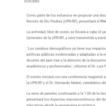
31/01/2022
Como parte de los esfuerzos en propiciar una disc
Recinto de Río Piedras (UPR-RP), presentará el
Pr
La actividad, libre de costo, se llevará a cabo el 
Generales de la UPR-RP
,
y será transmitida a trav
¨Los cambios demográficos ya tiene sus impactos e
políticas públicas evidenciadas y adaptadas a la n
docente del país trae a la atención de la discus
académicos y profesionales¨, informó el Dr. Luis F
El evento iniciará con una conferencia magistral a
la UPR-RP y el Dr. Hernando Mattei, catedrático 
La serie de paneles continuarán a la 1:00 de la ta
presentará los
Aspectos macroeconómicos del des
educativas desde la perspectiva económica.