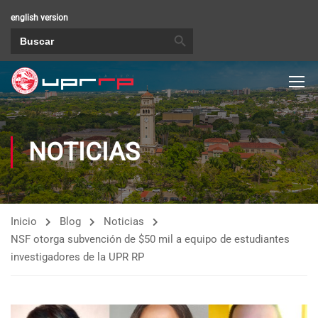
english version
BOTÓN DE BÚSQUEDA
Buscar:
NOTICIAS
Inicio
Blog
Noticias
NSF otorga subvención de $50 mil a equipo de estudiantes
investigadores de la UPR RP